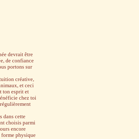
ée devrait être
ée, de confiance
ous portons sur
uition créative,
animaux, et ceci
 ton esprit et
énéficie chez toi
e régulièrement
s dans cette
nt choisis parmi
jours encore
la forme physique