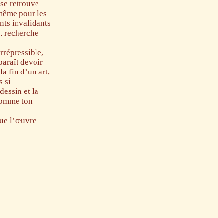
 se retrouve
 même pour les
nts invalidants
, recherche
rrépressible,
paraît devoir
a fin d’un art,
s si
dessin et la
 comme ton
que l’œuvre