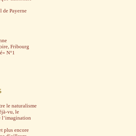
al de Payerne
anne
oire, Fribourg
né» N°1
5
tre le naturalisme
éjà-vu, le
e l’imagination
 et plus encore