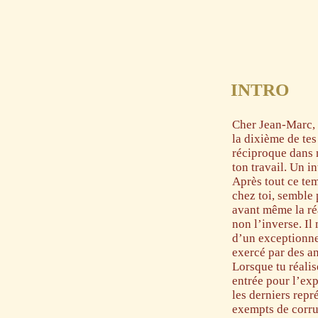
INTRO
Cher Jean-Marc, d
la dixième de te
réciproque dans 
ton travail. Un i
Après tout ce tem
chez toi, semble 
avant même la réa
non l’inverse. Il
d’un exceptionnel
exercé par des a
Lorsque tu réali
entrée pour l’ex
les derniers rep
exempts de corru