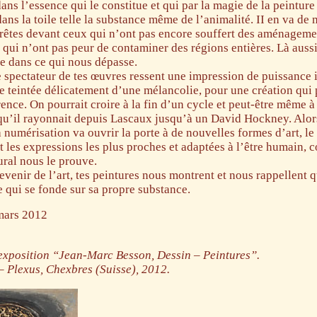
ans l’essence qui le constitue et qui par la magie de la peinture
ns la toile telle la substance même de l’animalité. II en va de
rrêtes devant ceux qui n’ont pas encore souffert des aménageme
qui n’ont pas peur de contaminer des régions entières. Là aussi
e dans ce qui nous dépasse.
 spectateur de tes œuvres ressent une impression de puissance i
e teintée délicatement d’une mélancolie, pour une création qui 
nce. On pourrait croire à la fin d’un cycle et peut-être même à l
l qu’il rayonnait depuis Lascaux jusqu’à un David Hockney. Alor
 numérisation va ouvrir la porte à de nouvelles formes d’art, le 
t les expressions les plus proches et adaptées à l’être humain,
ral nous le prouve.
evenir de l’art, tes peintures nous montrent et nous rappellent 
le qui se fonde sur sa propre substance.
mars 2012
‘exposition “Jean-Marc Besson, Dessin – Peintures”.
– Plexus, Chexbres (Suisse), 2012.