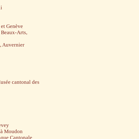
i
g et Genève
 Beaux-Arts,
, Auvernier
usée cantonal des
Vevey
te à Moudon
anque Cantonale