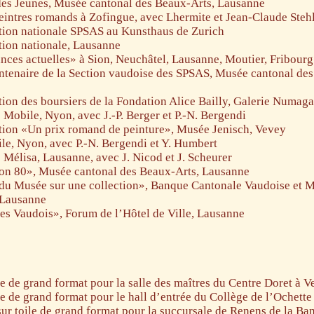
es Jeunes, Musée cantonal des Beaux-Arts, Lausanne
eintres romands à Zofingue, avec Lhermite et Jean-Claude Stehl
tion nationale SPSAS au Kunsthaus de Zurich
ion nationale, Lausanne
ces actuelles» à Sion, Neuchâtel, Lausanne, Moutier, Fribour
ntenaire de la Section vaudoise des SPSAS, Musée cantonal des
ion des boursiers de la Fondation Alice Bailly, Galerie Numaga
 Mobile, Nyon, avec J.-P. Berger et P.-N. Bergendi
ion «Un prix romand de peinture», Musée Jenisch, Vevey
le, Nyon, avec P.-N. Bergendi et Y. Humbert
 Mélisa, Lausanne, avec J. Nicod et J. Scheurer
on 80», Musée cantonal des Beaux-Arts, Lausanne
du Musée sur une collection», Banque Cantonale Vaudoise et M
 Lausanne
es Vaudois», Forum de l’Hôtel de Ville, Lausanne
e de grand format pour la salle des maîtres du Centre Doret à 
e de grand format pour le hall d’entrée du Collège de l’Ochet
sur toile de grand format pour la succursale de Renens de la B