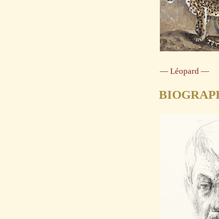
— Léopard —
BIOGRAP