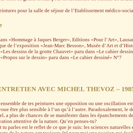
eintures pour la salle de séjour de l’Etablissement médico-soci
e
dans «Hommage à Jaques Berger», Editions «Pour l’Art», Laus
ue de l’exposition «Jean-Marc Besson», Musée d’Art et d’Hist
 «Les dessins de la grotte Chauvet» paru dans «Le cahier dessi
 «Propos sur le dessin» paru dans «Le cahier dessiné» N°7
NTRETIEN AVEC MICHEL THEVOZ – 198
’ensemble de tes peintures une opposition ou une oscillation en
avoue être plus sensible à l’un qu’à l’autre. Paradoxalement, le d
rel, a plus de chances de se manifester dans les épanchements d
ation attentive de la nature. Qu’en penses-tu?
tu parles est le reflet de ce que je suis: les sciences naturelles