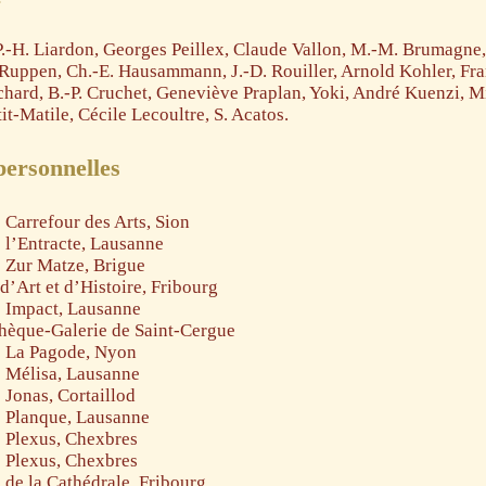
.-H. Liardon, Georges Peillex, Claude Vallon, M.-M. Brumagne
Ruppen, Ch.-E. Hausammann, J.-D. Rouiller, Arnold Kohler, Fra
hard, B.-P. Cruchet, Geneviève Praplan, Yoki, André Kuenzi, M
t-Matile, Cécile Lecoultre, S. Acatos.
personnelles
 Carrefour des Arts, Sion
 l’Entracte, Lausanne
 Zur Matze, Brigue
’Art et d’Histoire, Fribourg
e Impact, Lausanne
hèque-Galerie de Saint-Cergue
e La Pagode, Nyon
e Mélisa, Lausanne
 Jonas, Cortaillod
e Planque, Lausanne
 Plexus, Chexbres
 Plexus, Chexbres
 de la Cathédrale, Fribourg