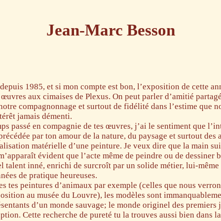
Jean-Marc Besson
epuis 1985, et si mon compte est bon, l’exposition de cette ann
s œuvres aux cimaises de Plexus. On peut parler d’amitié partag
notre compagnonnage et surtout de fidélité dans l’estime que n
ntérêt jamais démenti.
ps passé en compagnie de tes œuvres, j’ai le sentiment que l’int
précédée par ton amour de la nature, du paysage et surtout des 
lisation matérielle d’une peinture. Je veux dire que la main suit
 m’apparaît évident que l’acte même de peindre ou de dessiner b
 talent inné, enrichi de surcroît par un solide métier, lui-mêm
nnées de pratique heureuses.
ses tes peintures d’animaux par exemple (celles que nous verron
position au musée du Louvre
), les modèles sont immanquableme
résentants d’un monde sauvage; le monde originel des premiers 
ption. Cette recherche de pureté tu la trouves aussi bien dans 