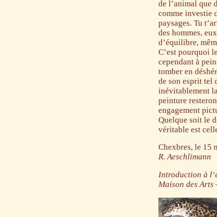
de l’animal que d
comme investie da
paysages. Tu t’a
des hommes, eux 
d’équilibre, mêm
C’est pourquoi le
cependant à pein
tomber en déshére
de son esprit te
inévitablement la
peinture resteron
engagement pictu
Quelque soit le d
véritable est cel
Chexbres, le 15 
R. Aeschlimann
Introduction à l
Maison des Arts 